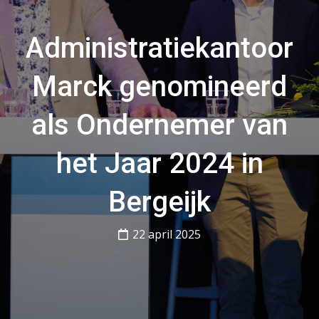
Administratiekantoor
Marck genomineerd
als Ondernemer van
het Jaar 2024 in
Bergeijk
22 april 2025